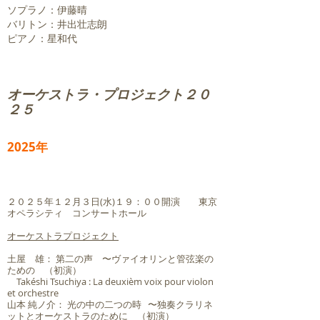
ソプラノ：伊藤晴
バリトン：井出壮志朗
​ピアノ：星和代
​オーケストラ・プロジェクト２０
２５
2025年
２０２５年１２月３日(水)１９：００開演 東京
オペラシティ コンサートホール
オーケストラプロジェクト
土屋 雄： 第二の声 〜ヴァイオリンと管弦楽の
ための （初演）
Takéshi Tsuchiya : La deuxièm voix pour violon
et orchestre
山本 純ノ介： 光の中の二つの時 〜独奏クラリネ
ットとオーケストラのために （初演）