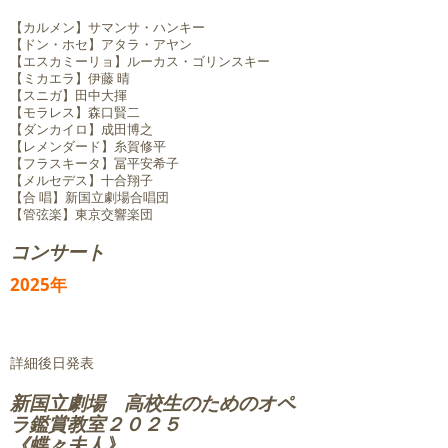
【カルメン】サマンサ・ハンキー
【ドン・ホセ】アタラ・アヤン
【エスカミーリョ】ルーカス・ゴリンスキー
【ミカエラ】伊藤 晴
【スニガ】田中大揮
【モラレス】森口賢二
【ダンカイロ】成田博之
【レメンダード】糸賀修平
【フラスキータ】冨平安希子
【メルセデス】十合翔子
【合 唱】新国立劇場合唱団
【管弦楽】東京交響楽団
​コンサート
2025年
​詳細後日発表
​新国立劇場 高校生のためのオペ
ラ鑑賞教室２０２５
​《蝶々夫人》