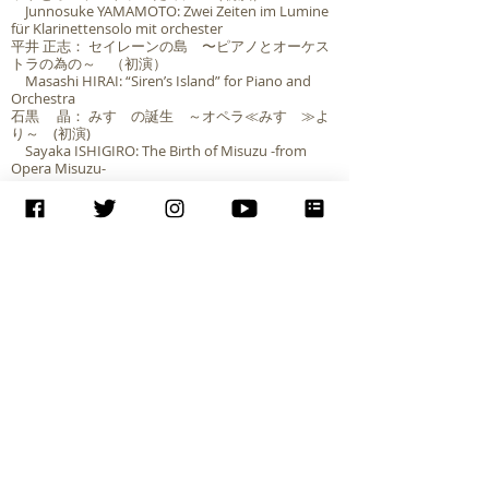
Junnosuke YAMAMOTO: Zwei Zeiten im Lumine
für Klarinettensolo mit orchester
平井 正志： セイレーンの島 〜ピアノとオーケス
トラの為の～ （初演）
Masashi HIRAI: “Siren’s Island” for Piano and
Orchestra
石黒 晶： みすゞの誕生 ～オペラ≪みすゞ≫よ
り～ (初演)
Sayaka ISHIGIRO: The Birth of Misuzu -from
Opera Misuzu-
【演奏】
指揮：大井剛史／樋本英一(石黒作品)
演奏：
東京フィルハーモニー交響楽団
ヴァイオリン独奏 松原勝也 (土屋作品)
クラリネット独奏 岩瀬龍太 (山本作品)
ピアノ独奏 浦壁信二 (平井作品)
独唱 伊藤晴 Sp／中嶋俊晴Ct／山下裕賀Mz／
村上敏明Tn／町英和Br (石黒作品)
合唱 東京混声合唱団 (石黒作品)
For Future巡回公演シリーズ横浜
公演
ベートーヴェン「第九」
2025年