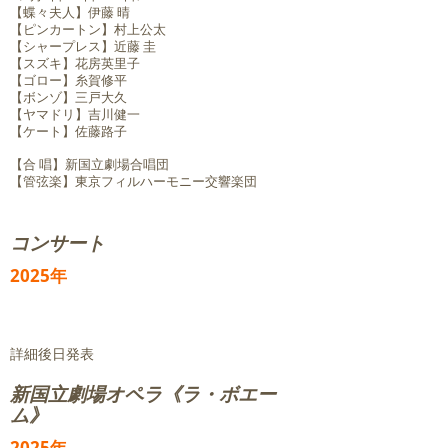
【蝶々夫人】伊藤 晴
【ピンカートン】村上公太
【シャープレス】近藤 圭
【スズキ】花房英里子
【ゴロー】糸賀修平
【ボンゾ】三戸大久
【ヤマドリ】吉川健一
【ケート】佐藤路子
【合 唱】新国立劇場合唱団
【管弦楽】東京フィルハーモニー交響楽団
コンサート
2025年
詳細後日発表
​新国立劇場オペラ《ラ・ボエー
ム》
2025年