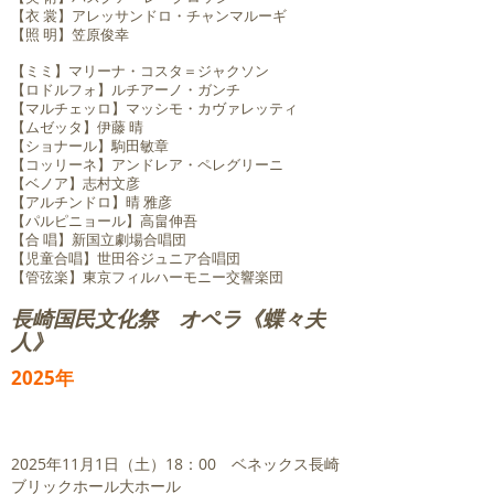
【衣 裳】アレッサンドロ・チャンマルーギ
【照 明】笠原俊幸
【ミミ】マリーナ・コスタ＝ジャクソン
【ロドルフォ】ルチアーノ・ガンチ
【マルチェッロ】マッシモ・カヴァレッティ
【ムゼッタ】伊藤 晴
【ショナール】駒田敏章
【コッリーネ】アンドレア・ペレグリーニ
【ベノア】志村文彦
【アルチンドロ】晴 雅彦
【パルピニョール】高畠伸吾
【合 唱】新国立劇場合唱団
【児童合唱】世田谷ジュニア合唱団
【管弦楽】東京フィルハーモニー交響楽団
​長崎国民文化祭 オペラ《蝶々夫
人》
2025年
2025年11月1日（土）18：00 ベネックス長崎
ブリックホール大ホール