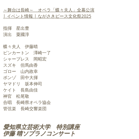
～舞台は長崎～ オペラ「蝶々夫人」全幕公演
| イベント情報 | ながさきピース文化祭2025
指揮 星出豊
演出 粟國淳
蝶々夫人 伊藤晴
ピンカートン 澤崎一了
シャープレス 岡昭宏
スズキ 但馬由香
ゴロー 山内政幸
ボンゾ 田中大揮
ヤマドリ 坂本伸司
ケイト 長島由佳
神官 松尾敬
合唱 長崎県オペラ協会
管弦楽 長崎交響楽団
愛知県立芸術大学 特別講座
​伊藤 晴ソプラノコンサート